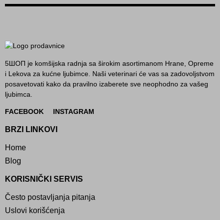
5ШОП je komšijska radnja sa širokim asortimanom Hrane, Opreme
i Lekova za kućne ljubimce. Naši veterinari će vas sa zadovoljstvom
posavetovati kako da pravilno izaberete sve neophodno za vašeg
ljubimca.
FACEBOOK
INSTAGRAM
BRZI LINKOVI
Home
Blog
KORISNIČKI SERVIS
Često postavljanja pitanja
Uslovi korišćenja