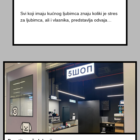
Svi koji imaju kućnog ljubimca znaju koliki je stres
za ljubimca, ali i vlasnika, predstavlja odvaja…