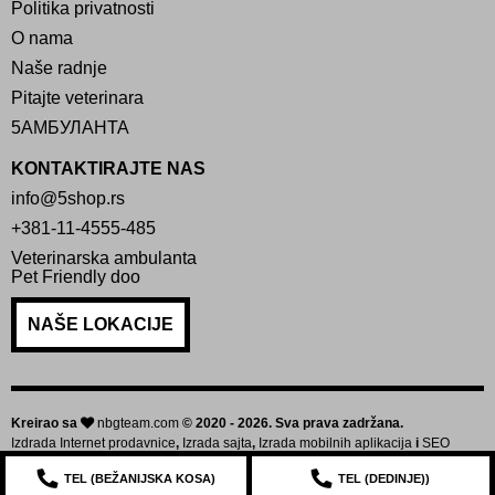
Politika privatnosti
O nama
Naše radnje
Pitajte veterinara
5АМБУЛАНТА
KONTAKTIRAJTE NAS
info@5shop.rs
+381-11-4555-485
Veterinarska ambulanta
Pet Friendly doo
NAŠE LOKACIJE
Kreirao sa
nbgteam.com
© 2020 - 2026. Sva prava zadržana.
Izdrada Internet prodavnice
,
Izrada sajta
,
Izrada mobilnih aplikacija
i
SEO
optimizacija sajta
TEL (
BEŽANIJSKA KOSA
)
TEL (
DEDINJE
))