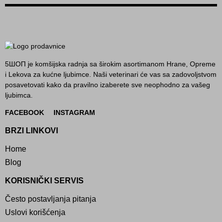
5ШОП je komšijska radnja sa širokim asortimanom Hrane, Opreme
i Lekova za kućne ljubimce. Naši veterinari će vas sa zadovoljstvom
posavetovati kako da pravilno izaberete sve neophodno za vašeg
ljubimca.
FACEBOOK
INSTAGRAM
BRZI LINKOVI
Home
Blog
KORISNIČKI SERVIS
Često postavljanja pitanja
Uslovi korišćenja