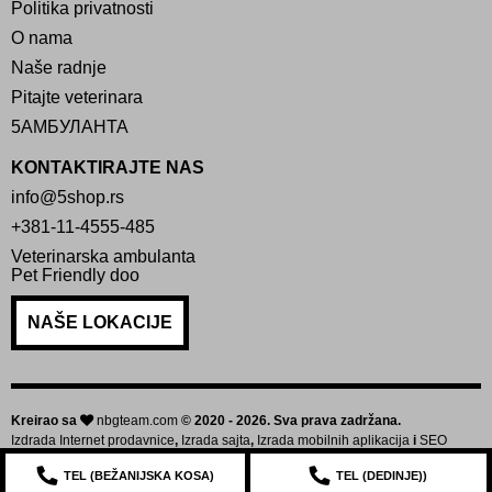
Politika privatnosti
O nama
Naše radnje
Pitajte veterinara
5АМБУЛАНТА
KONTAKTIRAJTE NAS
info@5shop.rs
+381-11-4555-485
Veterinarska ambulanta
Pet Friendly doo
NAŠE LOKACIJE
Kreirao sa
nbgteam.com
© 2020 - 2026. Sva prava zadržana.
Izdrada Internet prodavnice
,
Izrada sajta
,
Izrada mobilnih aplikacija
i
SEO
optimizacija sajta
TEL (
BEŽANIJSKA KOSA
)
TEL (
DEDINJE
))