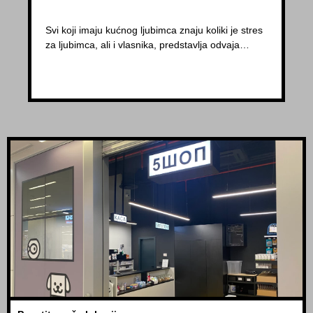
Svi koji imaju kućnog ljubimca znaju koliki je stres
za ljubimca, ali i vlasnika, predstavlja odvaja…