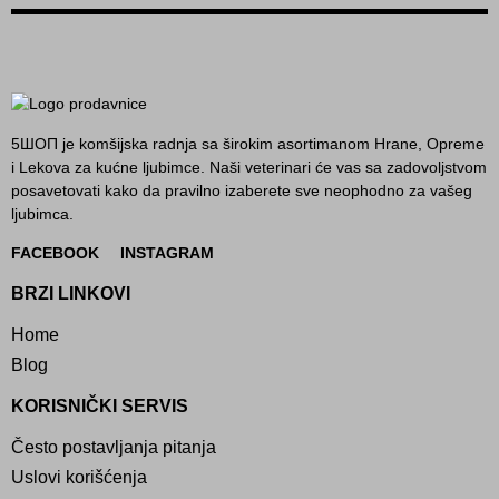
5ШОП je komšijska radnja sa širokim asortimanom Hrane, Opreme
i Lekova za kućne ljubimce. Naši veterinari će vas sa zadovoljstvom
posavetovati kako da pravilno izaberete sve neophodno za vašeg
ljubimca.
FACEBOOK
INSTAGRAM
BRZI LINKOVI
Home
Blog
KORISNIČKI SERVIS
Često postavljanja pitanja
Uslovi korišćenja