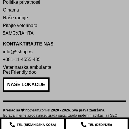
Politika privatnosti
O nama
Naše radnje
Pitajte veterinara
5АМБУЛАНТА
KONTAKTIRAJTE NAS
info@5shop.rs
+381-11-4555-485
Veterinarska ambulanta
Pet Friendly doo
NAŠE LOKACIJE
Kreirao sa
nbgteam.com
© 2020 - 2026. Sva prava zadržana.
Izdrada Internet prodavnice
,
Izrada sajta
,
Izrada mobilnih aplikacija
i
SEO
optimizacija sajta
TEL (
BEŽANIJSKA KOSA
)
TEL (
DEDINJE
))