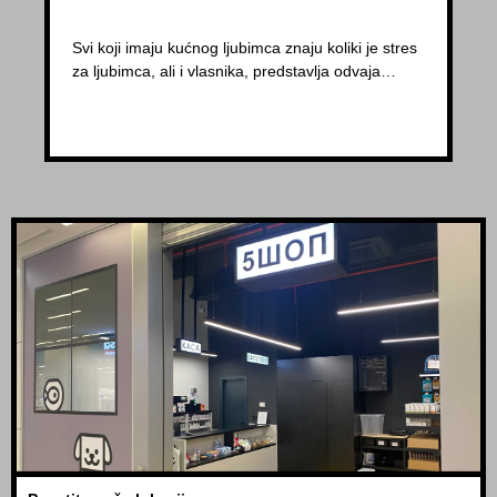
Svi koji imaju kućnog ljubimca znaju koliki je stres
za ljubimca, ali i vlasnika, predstavlja odvaja…