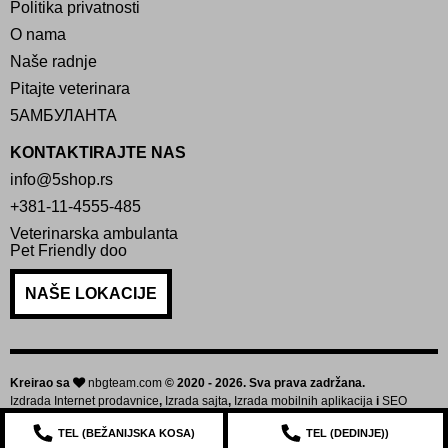
Politika privatnosti
O nama
Naše radnje
Pitajte veterinara
5АМБУЛАНТА
KONTAKTIRAJTE NAS
info@5shop.rs
+381-11-4555-485
Veterinarska ambulanta
Pet Friendly doo
NAŠE LOKACIJE
Kreirao sa
nbgteam.com
© 2020 - 2026. Sva prava zadržana.
Izdrada Internet prodavnice
,
Izrada sajta
,
Izrada mobilnih aplikacija
i
SEO
optimizacija sajta
TEL (
BEŽANIJSKA KOSA
)
TEL (
DEDINJE
))