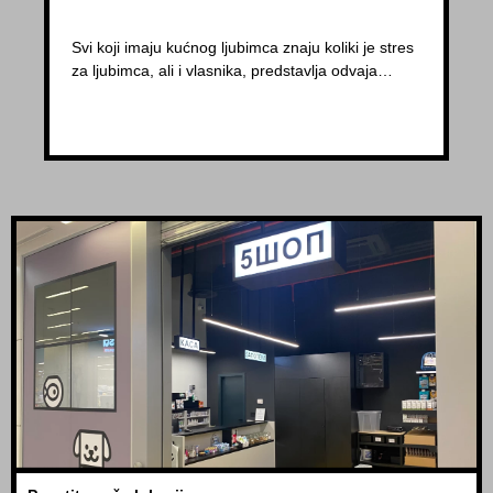
Svi koji imaju kućnog ljubimca znaju koliki je stres
za ljubimca, ali i vlasnika, predstavlja odvaja…