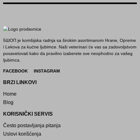
5ШОП je komšijska radnja sa širokim asortimanom Hrane, Opreme
i Lekova za kućne ljubimce. Naši veterinari će vas sa zadovoljstvom
posavetovati kako da pravilno izaberete sve neophodno za vašeg
ljubimca.
FACEBOOK
INSTAGRAM
BRZI LINKOVI
Home
Blog
KORISNIČKI SERVIS
Često postavljanja pitanja
Uslovi korišćenja