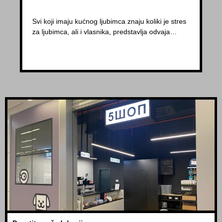
Svi koji imaju kućnog ljubimca znaju koliki je stres
za ljubimca, ali i vlasnika, predstavlja odvaja…