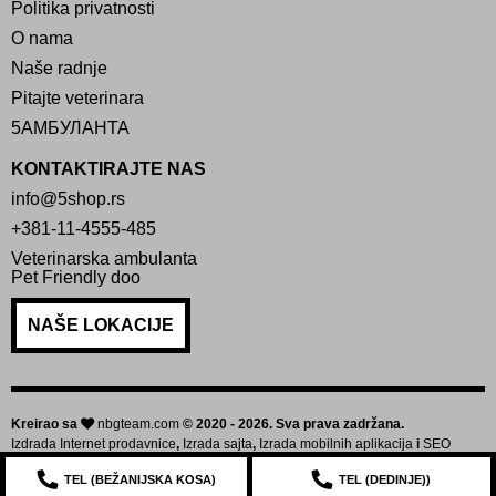
Politika privatnosti
O nama
Naše radnje
Pitajte veterinara
5АМБУЛАНТА
KONTAKTIRAJTE NAS
info@5shop.rs
+381-11-4555-485
Veterinarska ambulanta
Pet Friendly doo
NAŠE LOKACIJE
Kreirao sa
nbgteam.com
© 2020 - 2026. Sva prava zadržana.
Izdrada Internet prodavnice
,
Izrada sajta
,
Izrada mobilnih aplikacija
i
SEO
optimizacija sajta
TEL (
BEŽANIJSKA KOSA
)
TEL (
DEDINJE
))