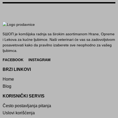
5ШОП je komšijska radnja sa širokim asortimanom Hrane, Opreme
i Lekova za kućne ljubimce. Naši veterinari će vas sa zadovoljstvom
posavetovati kako da pravilno izaberete sve neophodno za vašeg
ljubimca.
FACEBOOK
INSTAGRAM
BRZI LINKOVI
Home
Blog
KORISNIČKI SERVIS
Često postavljanja pitanja
Uslovi korišćenja