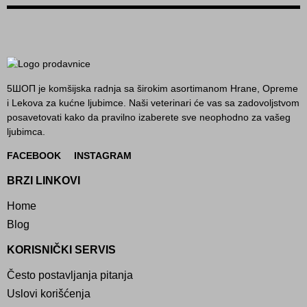
5ШОП je komšijska radnja sa širokim asortimanom Hrane, Opreme
i Lekova za kućne ljubimce. Naši veterinari će vas sa zadovoljstvom
posavetovati kako da pravilno izaberete sve neophodno za vašeg
ljubimca.
FACEBOOK
INSTAGRAM
BRZI LINKOVI
Home
Blog
KORISNIČKI SERVIS
Često postavljanja pitanja
Uslovi korišćenja