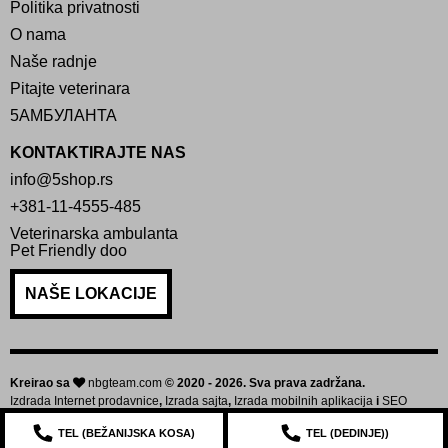
Politika privatnosti
O nama
Naše radnje
Pitajte veterinara
5АМБУЛАНТА
KONTAKTIRAJTE NAS
info@5shop.rs
+381-11-4555-485
Veterinarska ambulanta
Pet Friendly doo
NAŠE LOKACIJE
Kreirao sa
nbgteam.com
© 2020 - 2026. Sva prava zadržana.
Izdrada Internet prodavnice
,
Izrada sajta
,
Izrada mobilnih aplikacija
i
SEO
optimizacija sajta
TEL (
BEŽANIJSKA KOSA
)
TEL (
DEDINJE
))