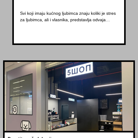
Svi koji imaju kućnog ljubimca znaju koliki je stres
za ljubimca, ali i vlasnika, predstavlja odvaja…