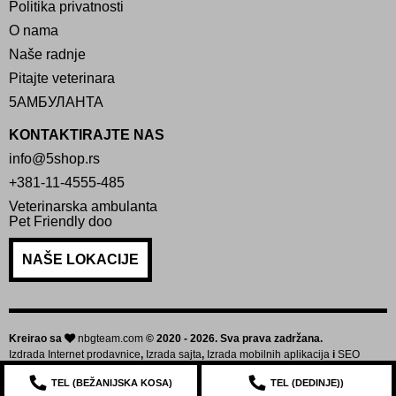
Politika privatnosti
O nama
Naše radnje
Pitajte veterinara
5АМБУЛАНТА
KONTAKTIRAJTE NAS
info@5shop.rs
+381-11-4555-485
Veterinarska ambulanta
Pet Friendly doo
NAŠE LOKACIJE
Kreirao sa
nbgteam.com
© 2020 - 2026. Sva prava zadržana.
Izdrada Internet prodavnice
,
Izrada sajta
,
Izrada mobilnih aplikacija
i
SEO
optimizacija sajta
TEL (
BEŽANIJSKA KOSA
)
TEL (
DEDINJE
))