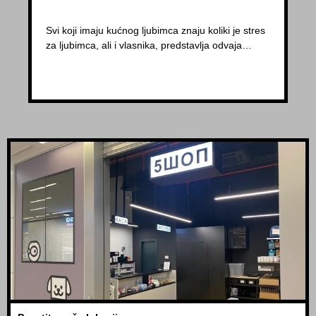
Svi koji imaju kućnog ljubimca znaju koliki je stres
za ljubimca, ali i vlasnika, predstavlja odvaja…