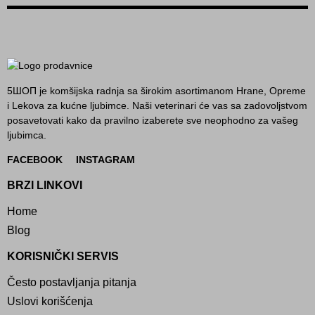
5ШОП je komšijska radnja sa širokim asortimanom Hrane, Opreme
i Lekova za kućne ljubimce. Naši veterinari će vas sa zadovoljstvom
posavetovati kako da pravilno izaberete sve neophodno za vašeg
ljubimca.
FACEBOOK
INSTAGRAM
BRZI LINKOVI
Home
Blog
KORISNIČKI SERVIS
Često postavljanja pitanja
Uslovi korišćenja