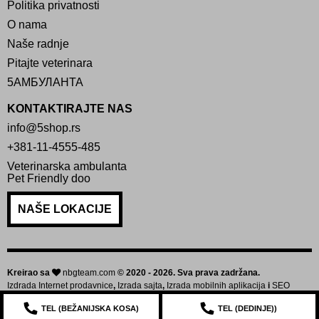
Politika privatnosti
O nama
Naše radnje
Pitajte veterinara
5АМБУЛАНТА
KONTAKTIRAJTE NAS
info@5shop.rs
+381-11-4555-485
Veterinarska ambulanta
Pet Friendly doo
NAŠE LOKACIJE
Kreirao sa
nbgteam.com
© 2020 - 2026. Sva prava zadržana.
Izdrada Internet prodavnice
,
Izrada sajta
,
Izrada mobilnih aplikacija
i
SEO
optimizacija sajta
TEL (
BEŽANIJSKA KOSA
)
TEL (
DEDINJE
))