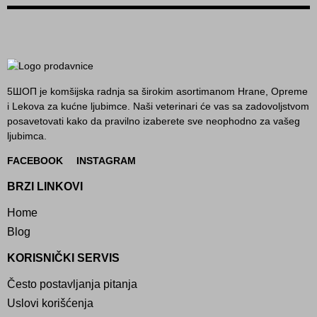
5ШОП je komšijska radnja sa širokim asortimanom Hrane, Opreme
i Lekova za kućne ljubimce. Naši veterinari će vas sa zadovoljstvom
posavetovati kako da pravilno izaberete sve neophodno za vašeg
ljubimca.
FACEBOOK
INSTAGRAM
BRZI LINKOVI
Home
Blog
KORISNIČKI SERVIS
Često postavljanja pitanja
Uslovi korišćenja