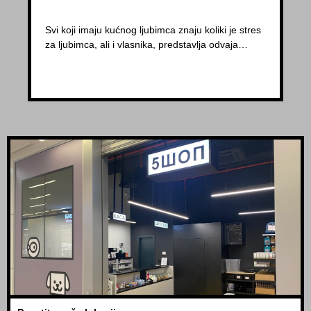
Svi koji imaju kućnog ljubimca znaju koliki je stres
za ljubimca, ali i vlasnika, predstavlja odvaja…