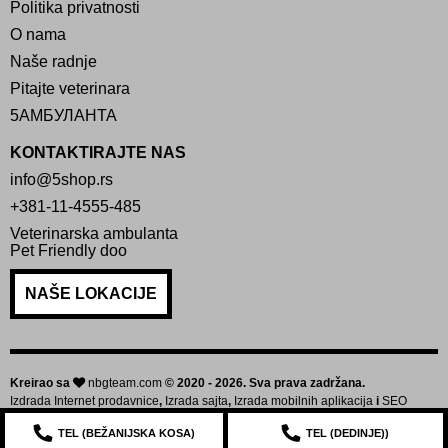
Politika privatnosti
O nama
Naše radnje
Pitajte veterinara
5АМБУЛАНТА
KONTAKTIRAJTE NAS
info@5shop.rs
+381-11-4555-485
Veterinarska ambulanta
Pet Friendly doo
NAŠE LOKACIJE
Kreirao sa
nbgteam.com
© 2020 - 2026. Sva prava zadržana.
Izdrada Internet prodavnice
,
Izrada sajta
,
Izrada mobilnih aplikacija
i
SEO
optimizacija sajta
TEL (
BEŽANIJSKA KOSA
)
TEL (
DEDINJE
))