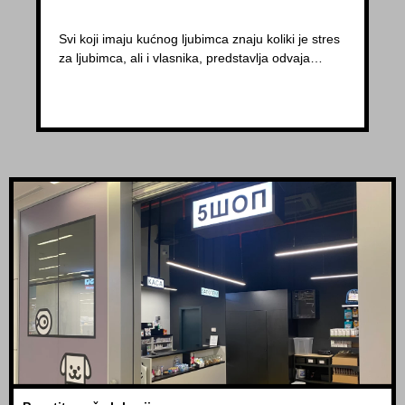
Svi koji imaju kućnog ljubimca znaju koliki je stres
za ljubimca, ali i vlasnika, predstavlja odvaja…