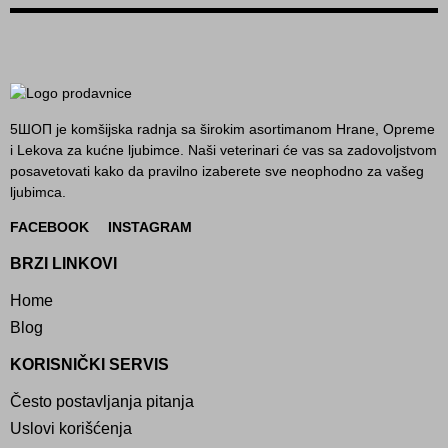
5ШОП je komšijska radnja sa širokim asortimanom Hrane, Opreme
i Lekova za kućne ljubimce. Naši veterinari će vas sa zadovoljstvom
posavetovati kako da pravilno izaberete sve neophodno za vašeg
ljubimca.
FACEBOOK
INSTAGRAM
BRZI LINKOVI
Home
Blog
KORISNIČKI SERVIS
Često postavljanja pitanja
Uslovi korišćenja