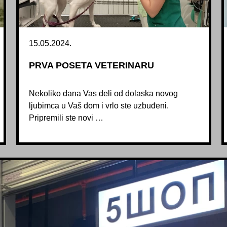
15.05.2024.
PRVA POSETA VETERINARU
Nekoliko dana Vas deli od dolaska novog
ljubimca u Vaš dom i vrlo ste uzbuđeni.
Pripremili ste novi …