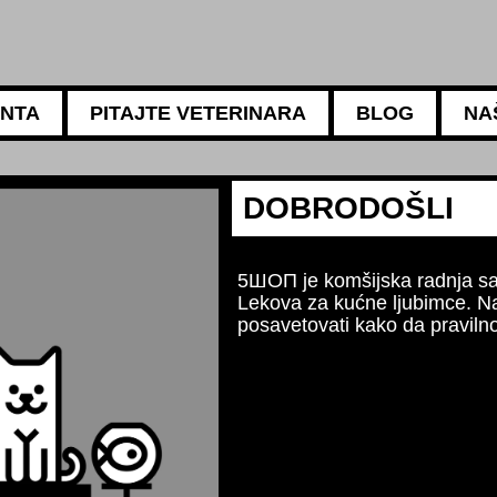
ANTA
PITAJTE VETERINARA
BLOG
NA
5АМБУЛАНТА
Za sv
Naši 
ishra