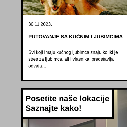
30.11.2023.
PUTOVANJE SA KUĆNIM LJUBIMCIMA
Svi koji imaju kućnog ljubimca znaju koliki je
stres za ljubimca, ali i vlasnika, predstavlja
odvaja…
Posetite naše lokacije
Saznajte kako!