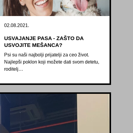
02.08.2021.
USVAJANJE PASA - ZAŠTO DA
USVOJITE MEŠANCA?
Psi su naši najbolji prijatelji za ceo život.
Najlepši poklon koji možete dati svom detetu,
roditelj…