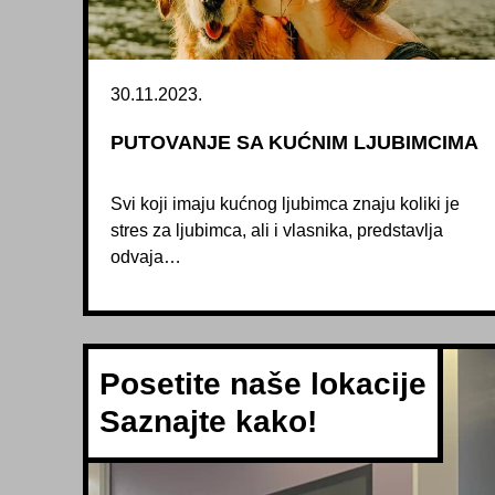
30.11.2023.
PUTOVANJE SA KUĆNIM LJUBIMCIMA
Svi koji imaju kućnog ljubimca znaju koliki je
stres za ljubimca, ali i vlasnika, predstavlja
odvaja…
Posetite naše lokacije
Saznajte kako!