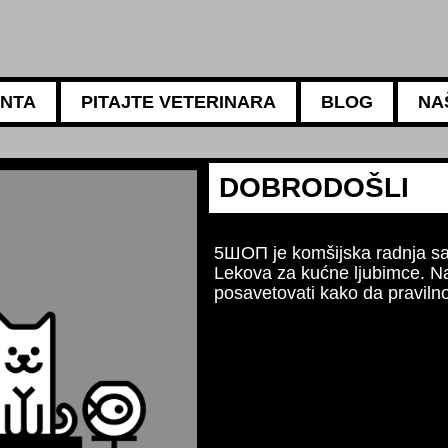
ANTA
PITAJTE VETERINARA
BLOG
NA
5АМБУЛАНТА
Za sv
Naši 
ishra