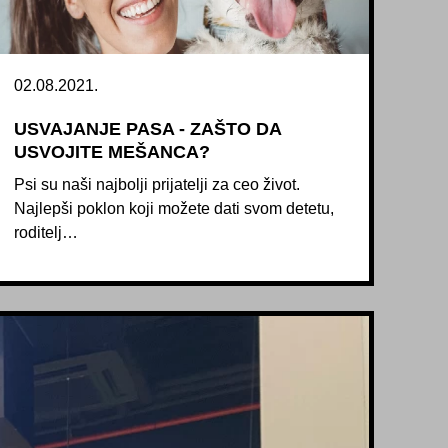
02.08.2021.
USVAJANJE PASA - ZAŠTO DA
USVOJITE MEŠANCA?
Psi su naši najbolji prijatelji za ceo život.
Najlepši poklon koji možete dati svom detetu,
roditelj…