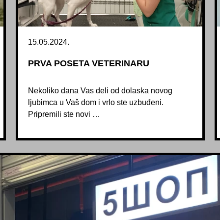
15.05.2024.
PRVA POSETA VETERINARU
Nekoliko dana Vas deli od dolaska novog
ljubimca u Vaš dom i vrlo ste uzbuđeni.
Pripremili ste novi …