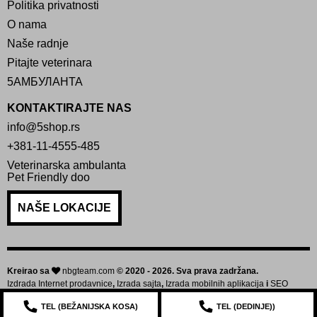
Politika privatnosti
O nama
Naše radnje
Pitajte veterinara
5АМБУЛАНТА
KONTAKTIRAJTE NAS
info@5shop.rs
+381-11-4555-485
Veterinarska ambulanta
Pet Friendly doo
NAŠE LOKACIJE
Kreirao sa
nbgteam.com
© 2020 - 2026. Sva prava zadržana.
Izdrada Internet prodavnice
,
Izrada sajta
,
Izrada mobilnih aplikacija
i
SEO
optimizacija sajta
TEL (
BEŽANIJSKA KOSA
)
TEL (
DEDINJE
))