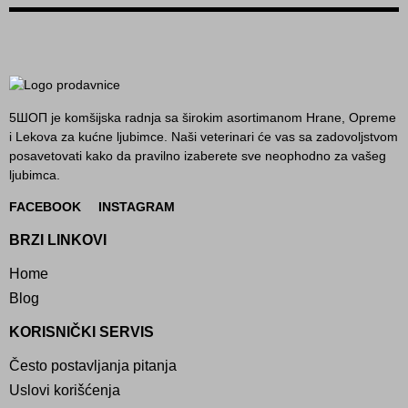
5ШОП je komšijska radnja sa širokim asortimanom Hrane, Opreme
i Lekova za kućne ljubimce. Naši veterinari će vas sa zadovoljstvom
posavetovati kako da pravilno izaberete sve neophodno za vašeg
ljubimca.
FACEBOOK
INSTAGRAM
BRZI LINKOVI
Home
Blog
KORISNIČKI SERVIS
Često postavljanja pitanja
Uslovi korišćenja