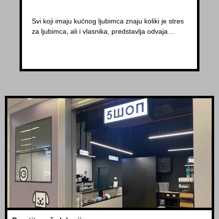
Svi koji imaju kućnog ljubimca znaju koliki je stres
za ljubimca, ali i vlasnika, predstavlja odvaja…