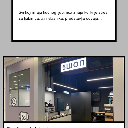
Svi koji imaju kućnog ljubimca znaju koliki je stres
za ljubimca, ali i vlasnika, predstavlja odvaja…