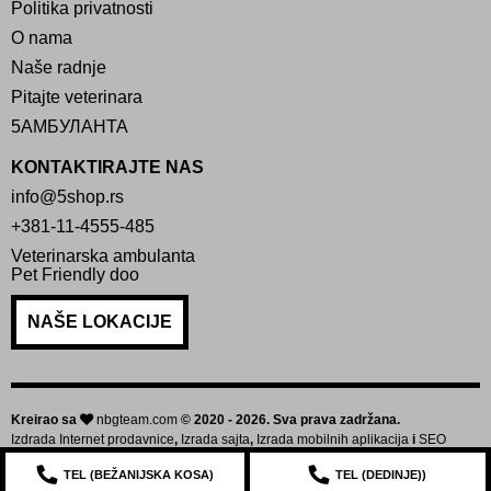
Politika privatnosti
O nama
Naše radnje
Pitajte veterinara
5АМБУЛАНТА
KONTAKTIRAJTE NAS
info@5shop.rs
+381-11-4555-485
Veterinarska ambulanta
Pet Friendly doo
NAŠE LOKACIJE
Kreirao sa
nbgteam.com
© 2020 - 2026. Sva prava zadržana.
Izdrada Internet prodavnice
,
Izrada sajta
,
Izrada mobilnih aplikacija
i
SEO
optimizacija sajta
TEL (
BEŽANIJSKA KOSA
)
TEL (
DEDINJE
))