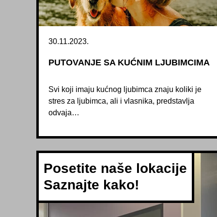
30.11.2023.
PUTOVANJE SA KUĆNIM LJUBIMCIMA
Svi koji imaju kućnog ljubimca znaju koliki je
stres za ljubimca, ali i vlasnika, predstavlja
odvaja…
Posetite naše lokacije
Saznajte kako!