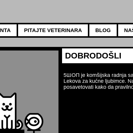
ANTA
PITAJTE VETERINARA
BLOG
NA
5АМБУЛАНТА
Za sv
Naši 
ishra