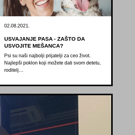
02.08.2021.
USVAJANJE PASA - ZAŠTO DA
USVOJITE MEŠANCA?
Psi su naši najbolji prijatelji za ceo život.
Najlepši poklon koji možete dati svom detetu,
roditelj…