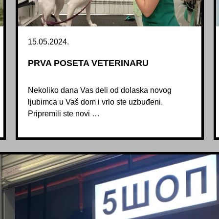
15.05.2024.
PRVA POSETA VETERINARU
Nekoliko dana Vas deli od dolaska novog
ljubimca u Vaš dom i vrlo ste uzbuđeni.
Pripremili ste novi …