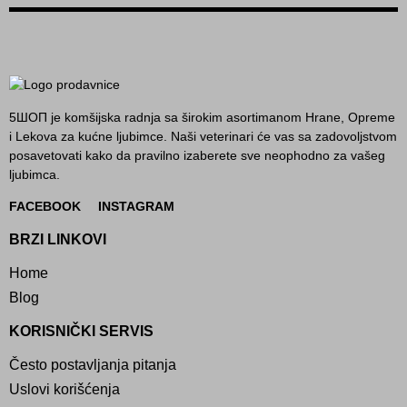
5ШОП je komšijska radnja sa širokim asortimanom Hrane, Opreme
i Lekova za kućne ljubimce. Naši veterinari će vas sa zadovoljstvom
posavetovati kako da pravilno izaberete sve neophodno za vašeg
ljubimca.
FACEBOOK
INSTAGRAM
BRZI LINKOVI
Home
Blog
KORISNIČKI SERVIS
Često postavljanja pitanja
Uslovi korišćenja