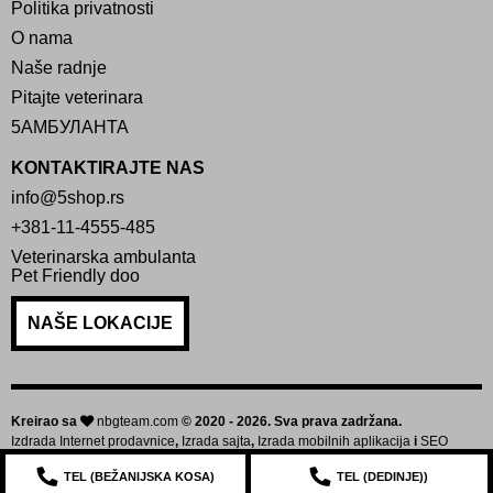
Politika privatnosti
O nama
Naše radnje
Pitajte veterinara
5АМБУЛАНТА
KONTAKTIRAJTE NAS
info@5shop.rs
+381-11-4555-485
Veterinarska ambulanta
Pet Friendly doo
NAŠE LOKACIJE
Kreirao sa
nbgteam.com
© 2020 - 2026. Sva prava zadržana.
Izdrada Internet prodavnice
,
Izrada sajta
,
Izrada mobilnih aplikacija
i
SEO
optimizacija sajta
TEL (
BEŽANIJSKA KOSA
)
TEL (
DEDINJE
))