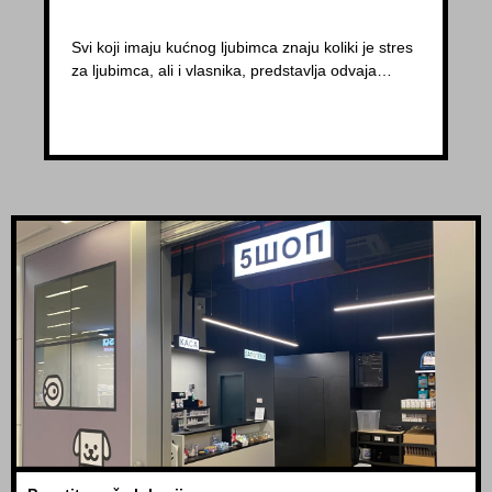
Svi koji imaju kućnog ljubimca znaju koliki je stres
za ljubimca, ali i vlasnika, predstavlja odvaja…