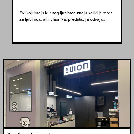
Svi koji imaju kućnog ljubimca znaju koliki je stres
za ljubimca, ali i vlasnika, predstavlja odvaja…