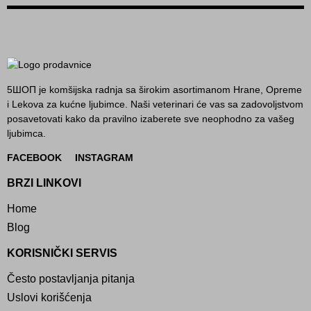
5ШОП je komšijska radnja sa širokim asortimanom Hrane, Opreme
i Lekova za kućne ljubimce. Naši veterinari će vas sa zadovoljstvom
posavetovati kako da pravilno izaberete sve neophodno za vašeg
ljubimca.
FACEBOOK
INSTAGRAM
BRZI LINKOVI
Home
Blog
KORISNIČKI SERVIS
Često postavljanja pitanja
Uslovi korišćenja