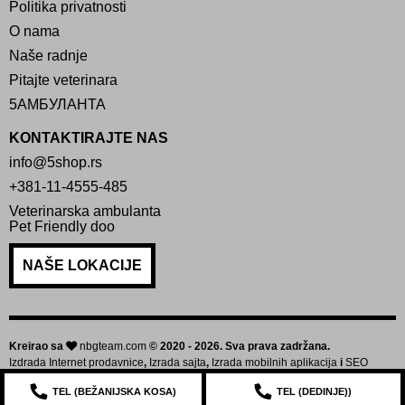
Politika privatnosti
O nama
Naše radnje
Pitajte veterinara
5АМБУЛАНТА
KONTAKTIRAJTE NAS
info@5shop.rs
+381-11-4555-485
Veterinarska ambulanta
Pet Friendly doo
NAŠE LOKACIJE
Kreirao sa
nbgteam.com
© 2020 - 2026. Sva prava zadržana.
Izdrada Internet prodavnice
,
Izrada sajta
,
Izrada mobilnih aplikacija
i
SEO
optimizacija sajta
TEL (
BEŽANIJSKA KOSA
)
TEL (
DEDINJE
))