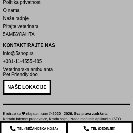
Politika privatnosti
O nama
Naše radnje
Pitajte veterinara
5АМБУЛАНТА
KONTAKTIRAJTE NAS
info@5shop.rs
+381-11-4555-485
Veterinarska ambulanta
Pet Friendly doo
NAŠE LOKACIJE
Kreirao sa
nbgteam.com
© 2020 - 2026. Sva prava zadržana.
Izdrada Internet prodavnice
,
Izrada sajta
,
Izrada mobilnih aplikacija
i
SEO
optimizacija sajta
TEL (
BEŽANIJSKA KOSA
)
TEL (
DEDINJE
))