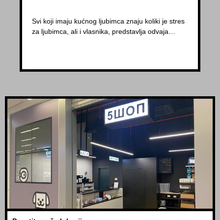
Svi koji imaju kućnog ljubimca znaju koliki je stres
za ljubimca, ali i vlasnika, predstavlja odvaja…