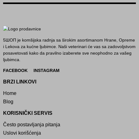
5ШОП je komšijska radnja sa širokim asortimanom Hrane, Opreme
i Lekova za kućne ljubimce. Naši veterinari će vas sa zadovoljstvom
posavetovati kako da pravilno izaberete sve neophodno za vašeg
ljubimca.
FACEBOOK
INSTAGRAM
BRZI LINKOVI
Home
Blog
KORISNIČKI SERVIS
Često postavljanja pitanja
Uslovi korišćenja