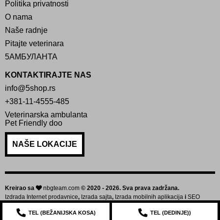
Politika privatnosti
O nama
Naše radnje
Pitajte veterinara
5АМБУЛАНТА
KONTAKTIRAJTE NAS
info@5shop.rs
+381-11-4555-485
Veterinarska ambulanta
Pet Friendly doo
NAŠE LOKACIJE
Kreirao sa
nbgteam.com
© 2020 - 2026. Sva prava zadržana.
Izdrada Internet prodavnice
,
Izrada sajta
,
Izrada mobilnih aplikacija
i
SEO
optimizacija sajta
TEL (
BEŽANIJSKA KOSA
)
TEL (
DEDINJE
))