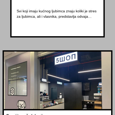
Svi koji imaju kućnog ljubimca znaju koliki je stres
za ljubimca, ali i vlasnika, predstavlja odvaja…