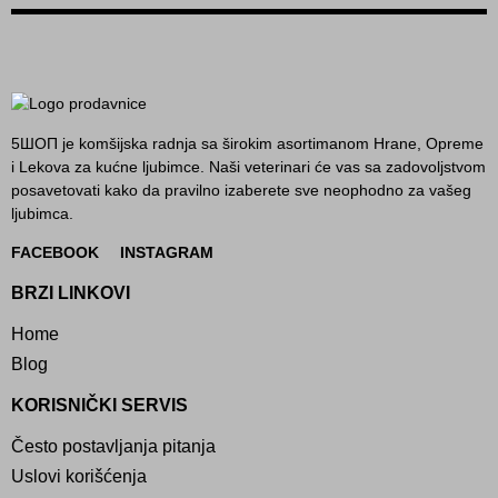
5ШОП je komšijska radnja sa širokim asortimanom Hrane, Opreme
i Lekova za kućne ljubimce. Naši veterinari će vas sa zadovoljstvom
posavetovati kako da pravilno izaberete sve neophodno za vašeg
ljubimca.
FACEBOOK
INSTAGRAM
BRZI LINKOVI
Home
Blog
KORISNIČKI SERVIS
Često postavljanja pitanja
Uslovi korišćenja