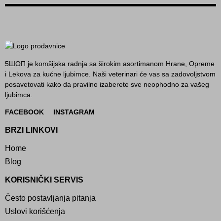
5ШОП je komšijska radnja sa širokim asortimanom Hrane, Opreme
i Lekova za kućne ljubimce. Naši veterinari će vas sa zadovoljstvom
posavetovati kako da pravilno izaberete sve neophodno za vašeg
ljubimca.
FACEBOOK
INSTAGRAM
BRZI LINKOVI
Home
Blog
KORISNIČKI SERVIS
Često postavljanja pitanja
Uslovi korišćenja