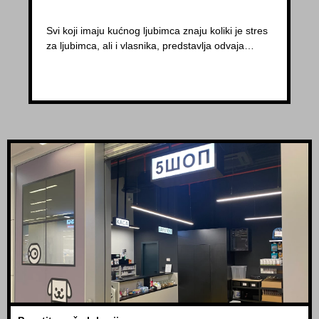
Svi koji imaju kućnog ljubimca znaju koliki je stres
za ljubimca, ali i vlasnika, predstavlja odvaja…