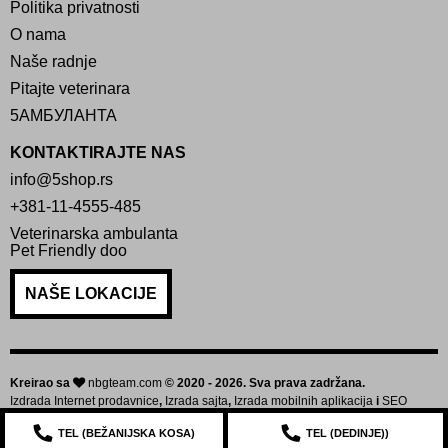
Politika privatnosti
O nama
Naše radnje
Pitajte veterinara
5АМБУЛАНТА
KONTAKTIRAJTE NAS
info@5shop.rs
+381-11-4555-485
Veterinarska ambulanta
Pet Friendly doo
NAŠE LOKACIJE
Kreirao sa
nbgteam.com
© 2020 - 2026. Sva prava zadržana.
Izdrada Internet prodavnice
,
Izrada sajta
,
Izrada mobilnih aplikacija
i
SEO
optimizacija sajta
TEL (
BEŽANIJSKA KOSA
)
TEL (
DEDINJE
))