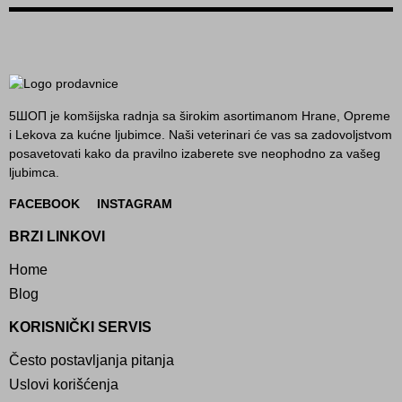
5ШОП je komšijska radnja sa širokim asortimanom Hrane, Opreme
i Lekova za kućne ljubimce. Naši veterinari će vas sa zadovoljstvom
posavetovati kako da pravilno izaberete sve neophodno za vašeg
ljubimca.
FACEBOOK
INSTAGRAM
BRZI LINKOVI
Home
Blog
KORISNIČKI SERVIS
Često postavljanja pitanja
Uslovi korišćenja