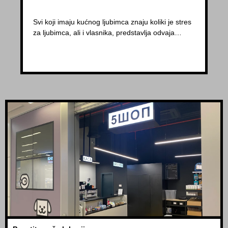
Svi koji imaju kućnog ljubimca znaju koliki je stres
za ljubimca, ali i vlasnika, predstavlja odvaja…