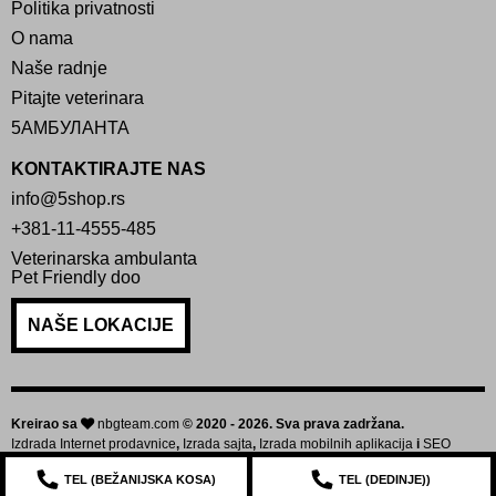
Politika privatnosti
O nama
Naše radnje
Pitajte veterinara
5АМБУЛАНТА
KONTAKTIRAJTE NAS
info@5shop.rs
+381-11-4555-485
Veterinarska ambulanta
Pet Friendly doo
NAŠE LOKACIJE
Kreirao sa
nbgteam.com
© 2020 - 2026. Sva prava zadržana.
Izdrada Internet prodavnice
,
Izrada sajta
,
Izrada mobilnih aplikacija
i
SEO
optimizacija sajta
TEL (
BEŽANIJSKA KOSA
)
TEL (
DEDINJE
))